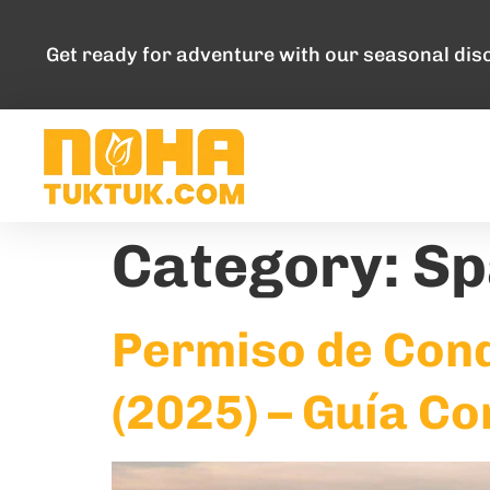
Get ready for adventure with our seasonal dis
Category:
Sp
Permiso de Cond
(2025) – Guía C