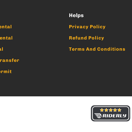
Helps
ental
Privacy Policy
ental
Refund Policy
al
Terms And Conditions
ransfer
ermit