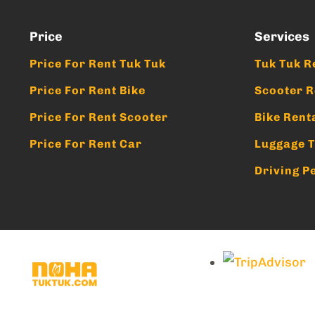
Price
Services
Price For Rent Tuk Tuk
Tuk Tuk R
Price For Rent Bike
Scooter R
Price For Rent Scooter
Bike Rent
Price For Rent Car
Luggage T
Driving P