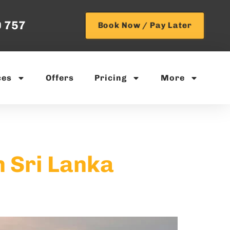
9 757
Book Now / Pay Later
ces
Offers
Pricing
More
n Sri Lanka