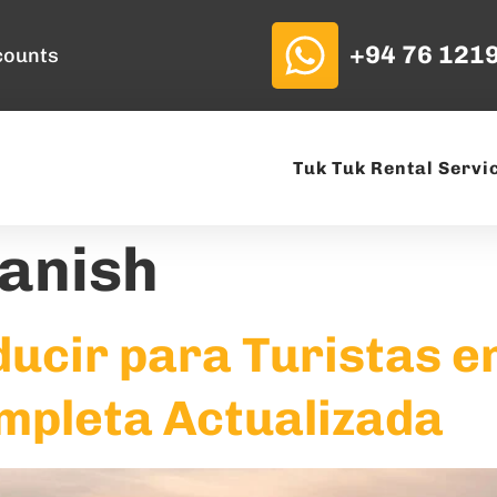
+94 76 121
counts
Tuk Tuk Rental Servi
anish
ucir para Turistas e
ompleta Actualizada