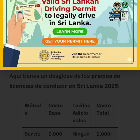
en días laborables
Documentos Requeridos
: PIC original,
pasaporte, fotos tipo pasaporte,
formularios completados
Tarifas del Permiso de
Conducir en Sri Lanka 2025
Aquí tienes un desglose de los
precios de
licencias de conducir en Sri Lanka 2025
:
Métod
Costo
Tarifas
Costo
o
Base
Adicio
Total
nales
Servici
2,000
Ningun
2,000-