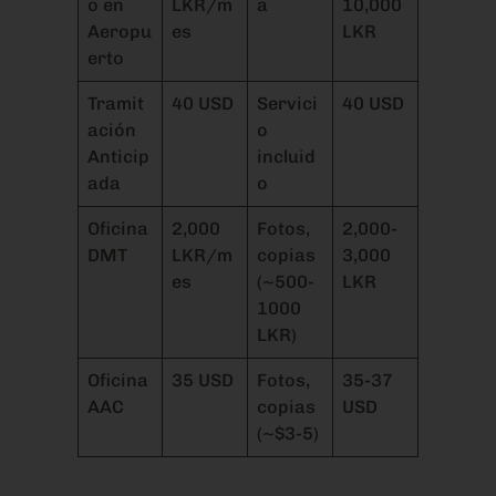
o en
LKR/m
a
10,000
Aeropu
es
LKR
erto
Tramit
40 USD
Servici
40 USD
ación
o
Anticip
incluid
ada
o
Oficina
2,000
Fotos,
2,000-
DMT
LKR/m
copias
3,000
es
(~500-
LKR
1000
LKR)
Oficina
35 USD
Fotos,
35-37
AAC
copias
USD
(~$3-5)