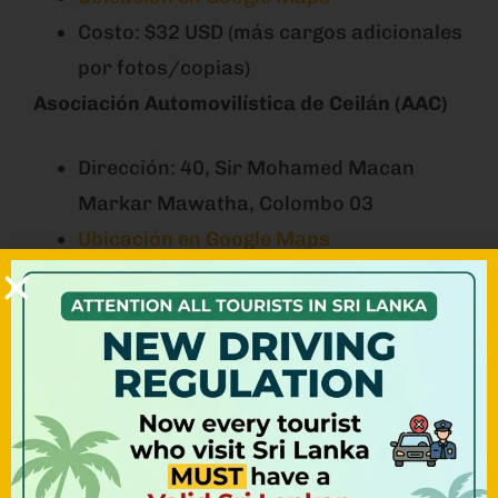
Costo: $32 USD (más cargos adicionales
por fotos/copias)
Asociación Automovilística de Ceilán (AAC)
Dirección: 40, Sir Mohamed Macan
Markar Mawatha, Colombo 03
Ubicación en Google Maps
Costo: $32 USD (más cargos
adicionales)
Detalles de las Oficinas
:
Horarios
: Lunes a viernes, 8:00 AM –
3:00 PM
Tiempo de Procesamiento
: 3-4 horas