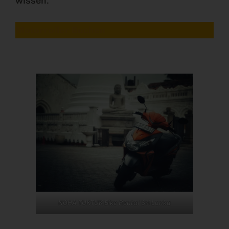
wissen.
Motorroller Buchen
NOHA TUKTUK Bike Rental Sri Lanka