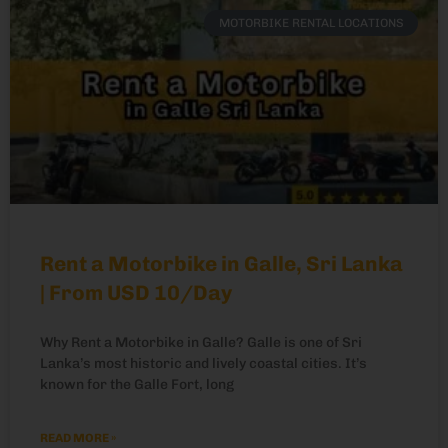
MOTORBIKE RENTAL LOCATIONS
Rent a Motorbike in Galle, Sri Lanka
| From USD 10/Day
Why Rent a Motorbike in Galle? Galle is one of Sri
Lanka’s most historic and lively coastal cities. It’s
known for the Galle Fort, long
READ MORE »